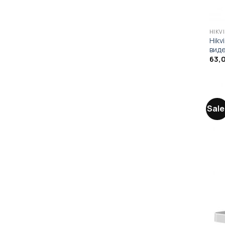
HIKV
Hikv
вид
63,
Sale