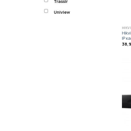
Trassir
Uniview
HIKV
Hikv
IP к
38,