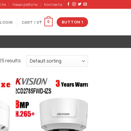
сти
Наши работы
Контакты
BUTTON 1
LOGIN
CART /
0
₸
0
25 results