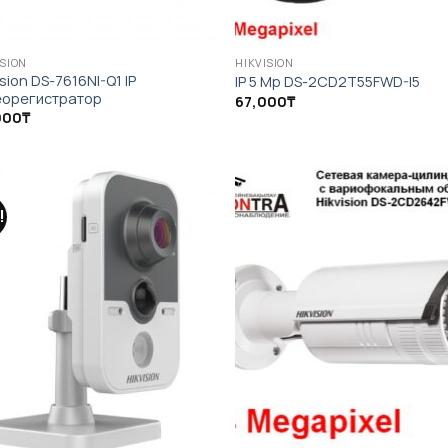
ISION
HIKVISION
ision DS-7616NI-Q1 IP
IP 5 Mp DS-2CD2T55FWD-I5
еорегистратор
67,000
₸
000
₸
!