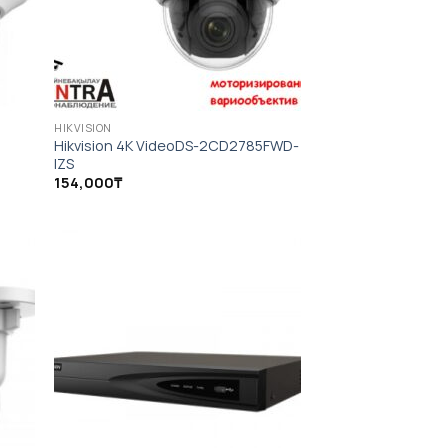
HIKVISION
Hikvision 4K VideoDS-2CD2785FWD-
IZS
154,000
₸