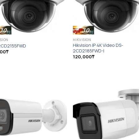
ISION
HIKVISION
Hikvision IP 4K Video DS-
2CD2155FWD
2CD2185FWD-I
000
₸
120,000
₸