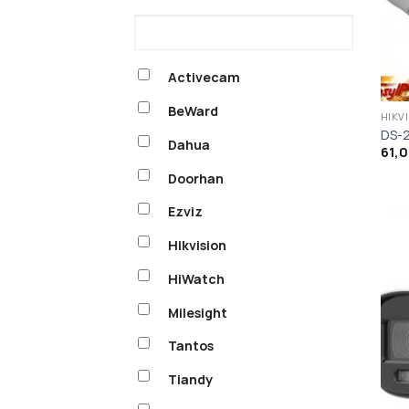
Activecam
BeWard
HIKV
DS-
Dahua
61,
Doorhan
Ezviz
Hikvision
HiWatch
Milesight
Tantos
Tiandy