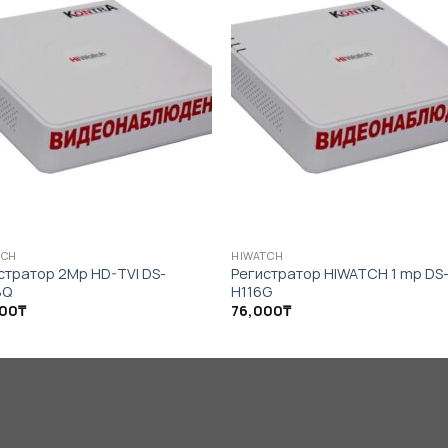
TCH
HIWATCH
стратор 2Mp HD-TVI DS-
Регистратор HIWATCH 1 mp DS
8Q
H116G
000
₸
76,000
₸