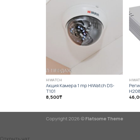
HIWATCH
HIWA
Акция Камера 1 mp HiWatch DS-
Реги
T101
H20
8,500
₸
46,
Copyright 2026 ©
Flatsome Theme
Открыть чат