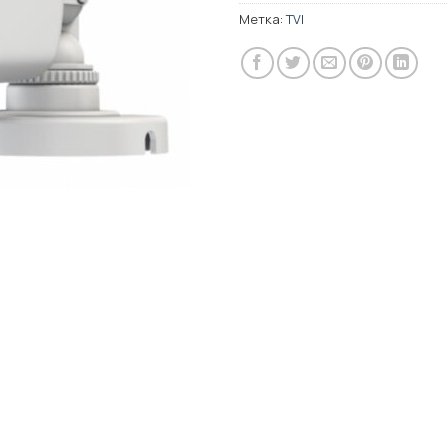
Метка:
TVI