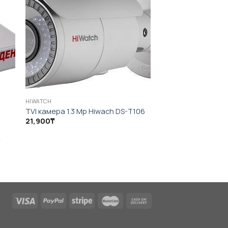
HIWATCH
TVI камера 1.3 Mp Hiwach DS-T106
21,900
₸
HIWATCH
-
Камера HiWatch DS
28,990
₸