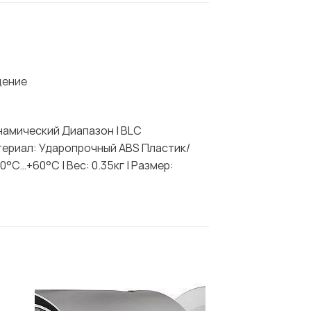
щение
намический Диапазон | BLC
атериал: Ударопрочный ABS Пластик/
0°C…+60°C | Вес: 0.35кг | Размер: