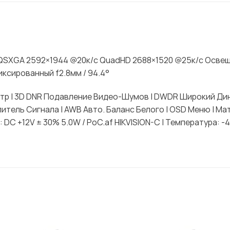
 QSXGA 2592×1944 @20к/с QuadHD 2688×1520 @25к/с Осве
иксированный f2.8мм / 94.4°
ильтр | 3D DNR Подавление Видео-Шумов | DWDR Широкий Ди
литель Сигнала | AWB Авто. Баланс Белого | OSD Меню | М
 DC +12V ± 30% 5.0W / PoC.af HIKVISION-C | Температура: -4