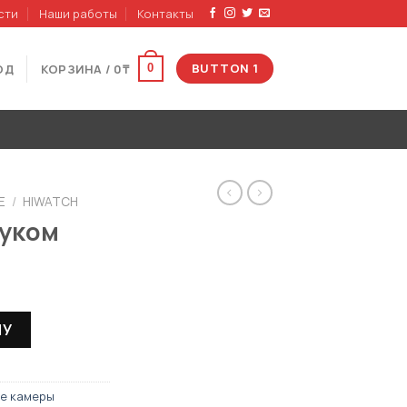
сти
Наши работы
Контакты
BUTTON 1
ОД
КОРЗИНА /
0
₸
0
Е
/
HIWATCH
вуком
A со звуком
НУ
е камеры