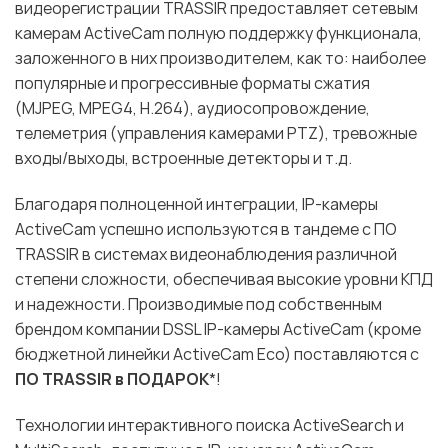
видеорегистрации TRASSIR предоставляет сетевым
камерам ActiveCam полную поддержку функционала,
заложенного в них производителем, как то: наиболее
популярные и прогрессивные форматы сжатия
(MJPEG, MPEG4, H.264), аудиосопровождение,
телеметрия (управления камерами PTZ), тревожные
входы/выходы, встроенные детекторы и т.д.
Благодаря полноценной интеграции, IP-камеры
ActiveCam успешно используются в тандеме с ПО
TRASSIR в системах видеонаблюдения различной
степени сложности, обеспечивая высокие уровни КПД
и надежности. Производимые под собственным
брендом компании DSSL IP-камеры ActiveCam (кроме
бюджетной линейки ActiveCam Eco) поставляются с
ПО TRASSIR в ПОДАРОК
*!
Технологии интерактивного поиска ActiveSearch и