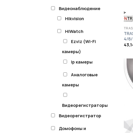
Видеонаблюдение
Hikvision
TRAS
HiWatch
TRAS
4/8/
Ezviz (Wi-Fi
43,1
камеры)
Ip камеры
Аналоговые
камеры
Видеорегистраторы
Видеорегистратор
Домофоны и