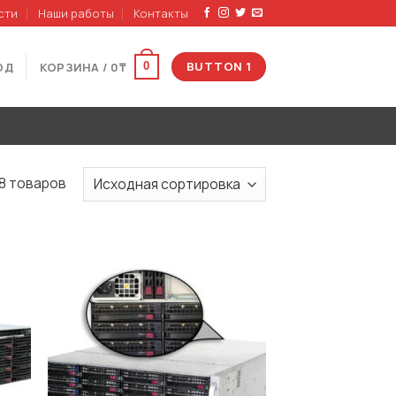
сти
Наши работы
Контакты
BUTTON 1
ОД
КОРЗИНА /
0
₸
0
8 товаров