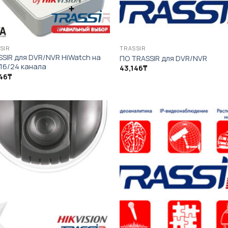
SIR
TRASSIR
SIR для DVR/NVR HiWatch на
ПО TRASSIR для DVR/NVR
16/24 канала
43,146
₸
46
₸