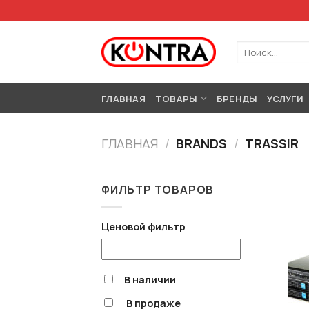
Skip
to
content
Искать:
ГЛАВНАЯ
ТОВАРЫ
БРЕНДЫ
УСЛУГИ
ГЛАВНАЯ
/
BRANDS
/
TRASSIR
ФИЛЬТР ТОВАРОВ
Ценовой фильтр
В наличии
В продаже